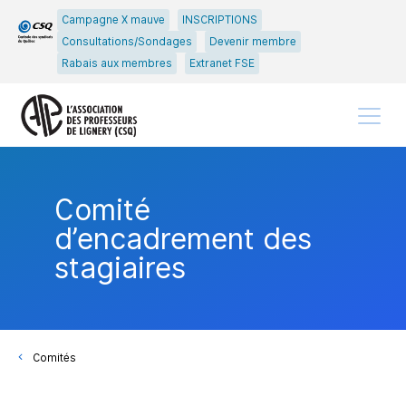
Passer
Passer
Campagne X mauve
INSCRIPTIONS
au
au
Consultations/Sondages
Devenir membre
menu
contenu
Rabais aux membres
Extranet FSE
principal
Menu
Comité
d’encadrement des
stagiaires
Comités