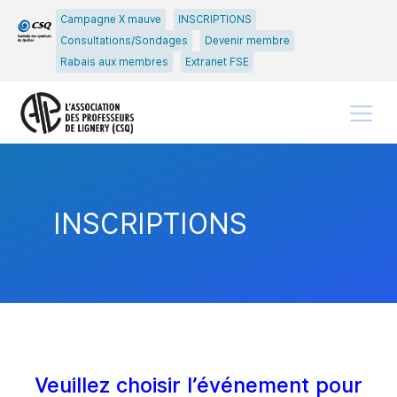
Passer
Passer
Campagne X mauve
INSCRIPTIONS
au
au
Consultations/Sondages
Devenir membre
menu
contenu
Rabais aux membres
Extranet FSE
principal
Menu
INSCRIPTIONS
Veuillez choisir l’événement pour