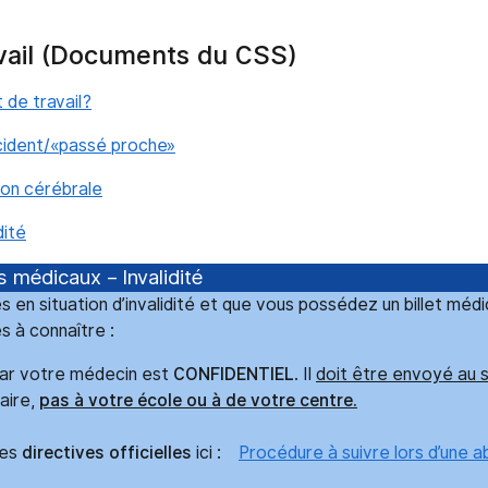
avail (Documents du CSS)
 de travail?
ncident/«passé proche»
on cérébrale
dité
s médicaux – Invalidité
s en situation d’invalidité et que vous possédez un billet médic
s à connaître :
 par votre médecin est
CONFIDENTIEL
. Il
doit être envoyé au s
aire,
pas à votre école ou à de votre centre.
les
directives officielles
ici :
Procédure à suivre lors d’une