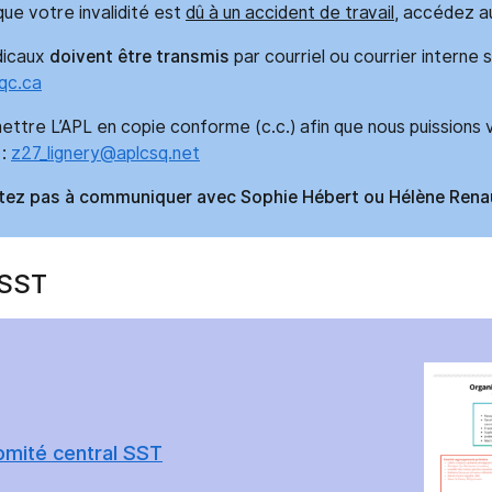
que votre invalidité est
dû à un accident de travail
, accédez au
dicaux
doivent être transmis
par courriel ou courrier interne so
qc.ca
ettre L’APL en copie conforme (c.c.) afin que nous puission
 :
z27_lignery@aplcsq.net
itez pas à communiquer avec Sophie Hébert ou Hélène Renaud
 SST
mité central SST