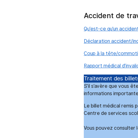
Accident de tr
Qu’est-ce qu’un accident
Déclaration accident/i
Coup à la tête/commoti
Rapport médical d’invali
Traitement des billet
S’il s’avère que vous ête
informations importante
Le billet médical remis
Centre de services scol
Vous pouvez consulter 