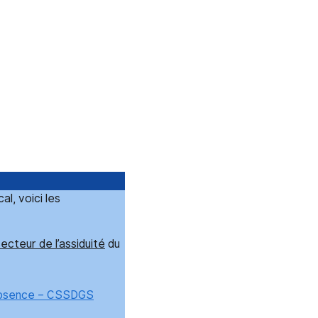
al, voici les
ecteur de l’assiduité
du
 absence – CSSDGS