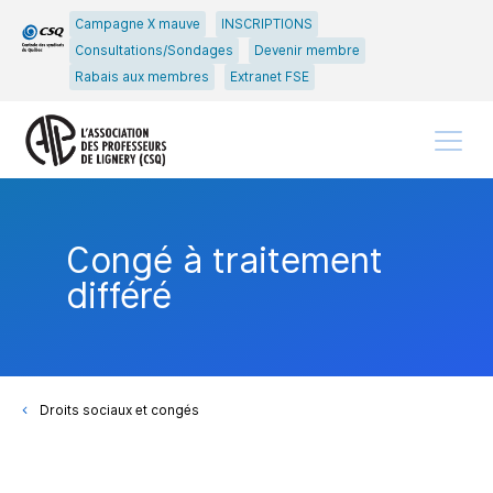
Passer
Passer
Campagne X mauve
INSCRIPTIONS
au
au
Consultations/Sondages
Devenir membre
menu
contenu
Rabais aux membres
Extranet FSE
principal
Menu
Congé à traitement
différé
Droits sociaux et congés