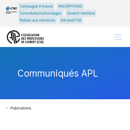
Passer
Passer
Campagne X mauve
INSCRIPTIONS
au
au
Consultations/Sondages
Devenir membre
menu
contenu
Rabais aux membres
Extranet FSE
principal
Menu
Communiqués APL
Publications