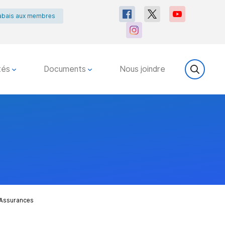
abais aux membres
tés
Documents
Nous joindre
 Assurances