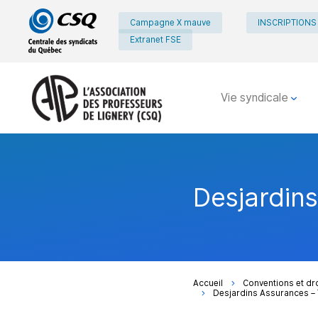
Passer
Passer
Campagne X mauve
INSCRIPTIONS
au
au
Extranet FSE
menu
contenu
principal
Vie syndicale
Desjardin
Accueil
Conventions et dr
Desjardins Assurances – 