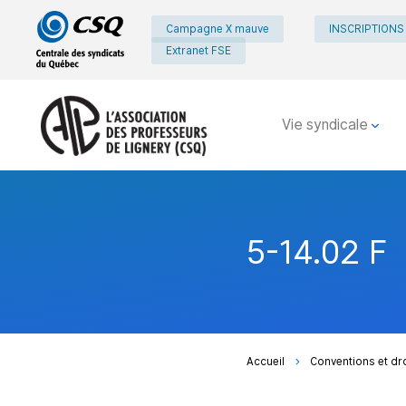
Passer
Passer
Campagne X mauve
INSCRIPTIONS
au
au
Extranet FSE
menu
contenu
principal
Vie syndicale
5-14.02 F
Accueil
Conventions et dr