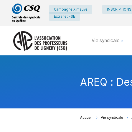
Passer
Passer
Campagne X mauve
INSCRIPTIONS
au
au
Extranet FSE
menu
contenu
principal
Vie syndicale
AREQ : Des
Accueil
Vie syndicale