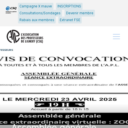
Passer
Passer
Campagne X mauve
INSCRIPTIONS
au
au
Consultations/Sondages
Devenir membre
menu
contenu
Rabais aux membres
Extranet FSE
principal
Menu
Assemblée générale