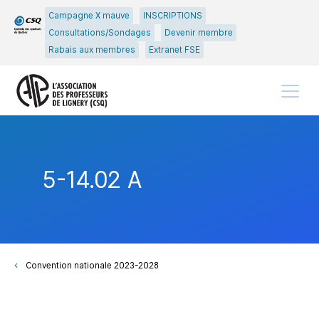
Passer
Passer
Campagne X mauve
INSCRIPTIONS
au
au
Consultations/Sondages
Devenir membre
menu
contenu
Rabais aux membres
Extranet FSE
principal
Menu
5-14.02 A
Convention nationale 2023-2028