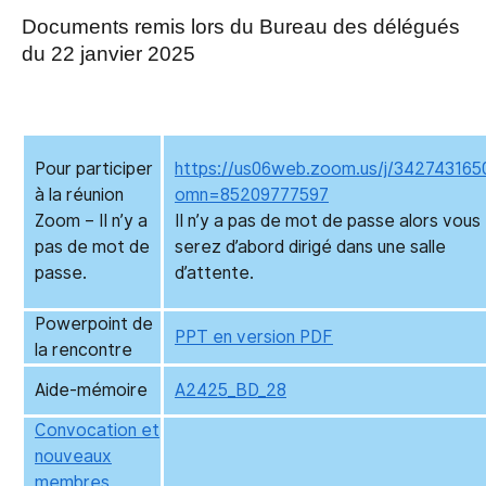
Documents remis lors du Bureau des délégués
du 22 janvier 2025
Pour participer
https://us06web.zoom.us/j/342743165
à la réunion
omn=85209777597
Zoom –
Il n’y a
Il n’y a pas de mot de passe alors vous
pas de mot de
serez d’abord dirigé dans une salle
passe.
d’attente.
Powerpoint de
PPT en version PDF
la rencontre
Aide-mémoire
A2425_BD_28
Convocation et
nouveaux
membres