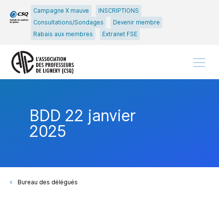
Passer
Passer
Campagne X mauve
INSCRIPTIONS
au
au
Consultations/Sondages
Devenir membre
menu
contenu
Rabais aux membres
Extranet FSE
principal
Menu
BDD 22 janvier
2025
Bureau des délégués