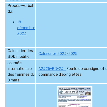
Procès-verbal
du:
18
décembre
2024
Calendrier des
Calendrier 2024-2025
BDD modifié
Journée
internationale
A2425-BD-24 :
Feuille de consigne et 
des femmes du
commande d’épinglettes
8 mars