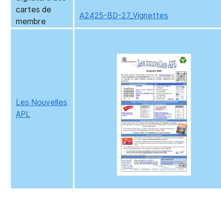
cartes de
A2425-BD-27_Vignettes
membre
Les Nouvelles
APL