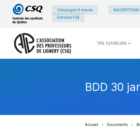
Passer
Passer
Campagne X mauve
INSCRIPTIONS
au
au
Extranet FSE
menu
contenu
principal
Vie syndicale
BDD 30 ja
Accueil
Documents
B