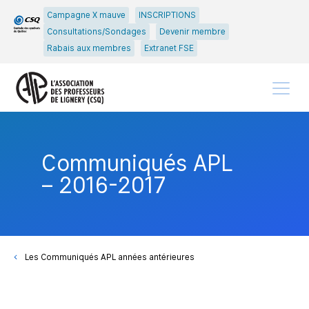
Passer
Passer
Campagne X mauve
INSCRIPTIONS
au
au
Consultations/Sondages
Devenir membre
menu
contenu
Rabais aux membres
Extranet FSE
principal
Menu
Communiqués APL
– 2016-2017
Les Communiqués APL années antérieures