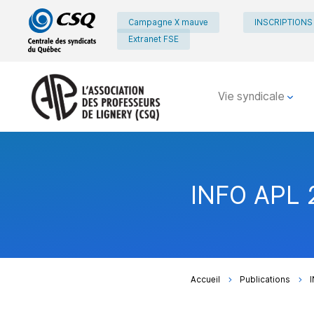
Passer
Passer
Campagne X mauve
INSCRIPTIONS
au
au
Extranet FSE
menu
contenu
principal
Vie syndicale
INFO APL 
Accueil
Publications