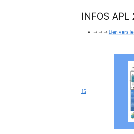
INFOS APL 
⇒ ⇒ ⇒
Lien vers 
15