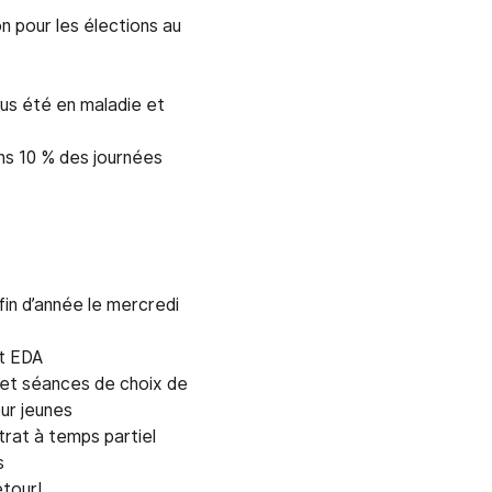
n pour les élections au
us été en maladie et
ns 10 % des journées
in d’année le mercredi
t EDA
 et séances de choix de
ur jeunes
rat à temps partiel
s
etour!