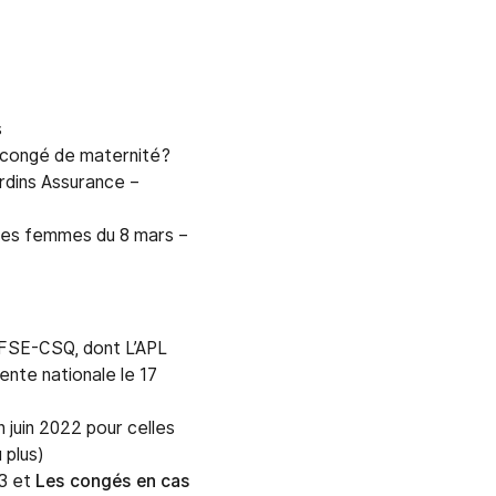
s
congé de maternité?
dins Assurance –
 des femmes du 8 mars –
 FSE-CSQ, dont L’APL
tente nationale le 17
n juin 2022 pour celles
 plus)
23 et
Les congés en cas