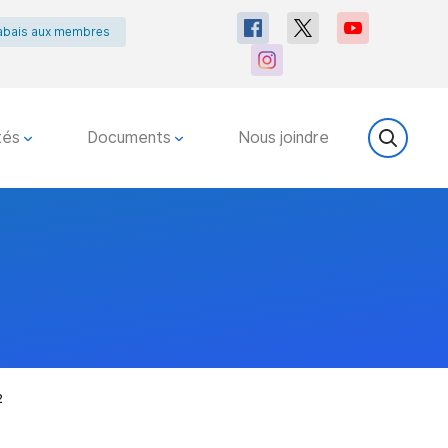
abais aux membres
tés
Documents
Nous joindre
2