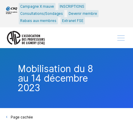
Passer
Passer
Campagne X mauve
INSCRIPTIONS
au
au
Consultations/Sondages
Devenir membre
menu
contenu
Rabais aux membres
Extranet FSE
principal
Menu
Mobilisation du 8
au 14 décembre
2023
Page cachée