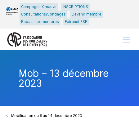
Passer
Passer
Campagne X mauve
INSCRIPTIONS
au
au
Consultations/Sondages
Devenir membre
menu
contenu
Rabais aux membres
Extranet FSE
principal
Menu
Mob – 13 décembre
2023
Mobilisation du 8 au 14 décembre 2023