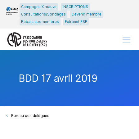
Passer
Passer
Campagne X mauve
INSCRIPTIONS
au
au
Consultations/Sondages
Devenir membre
menu
contenu
Rabais aux membres
Extranet FSE
principal
Menu
BDD 17 avril 2019
Bureau des délégués