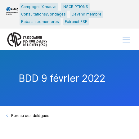
Passer
Passer
Campagne X mauve
INSCRIPTIONS
au
au
Consultations/Sondages
Devenir membre
menu
contenu
Rabais aux membres
Extranet FSE
principal
Menu
BDD 9 février 2022
Bureau des délégués