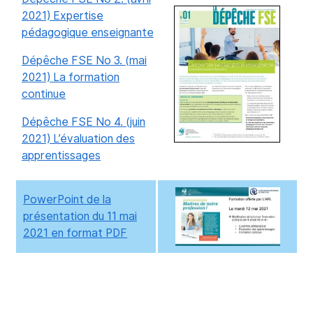
2021) Expertise
pédagogique enseignante
Dépêche FSE No 3. (mai
2021) La formation
continue
Dépêche FSE No 4. (juin
2021) L’évaluation des
apprentissages
PowerPoint de la
présentation du 11 mai
2021 en format PDF