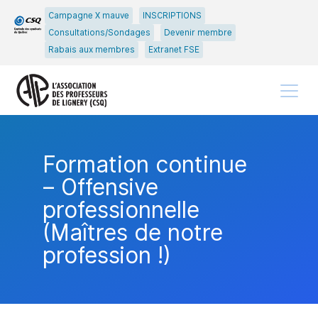
Passer
Passer
Campagne X mauve
INSCRIPTIONS
au
au
Consultations/Sondages
Devenir membre
menu
contenu
Rabais aux membres
Extranet FSE
principal
Menu
Formation continue
– Offensive
professionnelle
(Maîtres de notre
profession !)