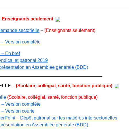
–
Enseignants seulement
demande sectorielle
–
(Enseignants seulement)
l – Version complète
 – En bref
ndical et patronal 2019
présentation en Assemblée générale (BDD)
________________________________________
ELLE
–
(Scolaire, collégial, santé, fonction publique)
lle
(Scolaire, collégial, santé, fonction publique)
l – Version complète
 – Version courte
Point – Dépôt patronal sur les matières intersectorielles
présentation en Assemblée générale (BDD)