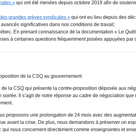
nales »
qui ont été menées depuis octobre 2019 afin de souteni
e des grandes grèves syndicales »
qui ont eu lieu depuis des déc
 avancés significatives dans nos conditions de travail;
uébec. En prenant connaissance de la documentation « Le Québ
nses à certaines questions fréquemment posées appuyées par 
position de la CSQ au gouvernement
go de la CSQ qui présente la contre-proposition déposée aux nég
soirée. Il s’agit de notre réponse au cadre de négociation qu
ement.
us proposons une prolongation de 24 mois avec des augmentati
révue avant la crise. De plus, nous demandons à préserver un es
nc qui nous concernent directement comme enseignantes et ense