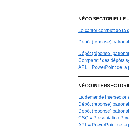
NÉGO SECTORIELLE
Le cahier complet de la 
Dépôt (réponse) patrona
Dépôt (réponse) patronal
Comparatif des dépôts sy
APL = PowerPoint de la 
___________________
NÉGO INTERSECTORI
La demande intersectorie
Dépôt (réponse) patrona
Dépôt (réponse) patronal
CSQ = Présentation Power
APL = PowerPoint de la 