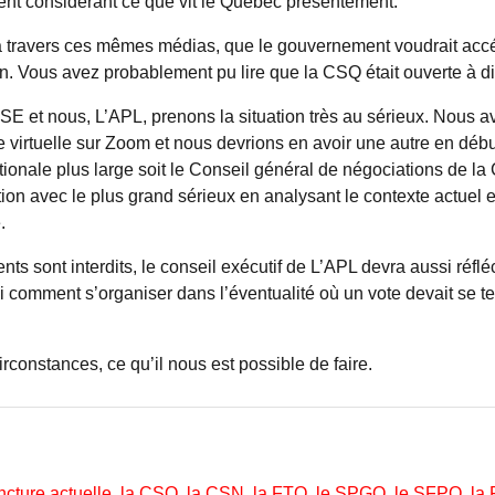
t considérant ce que vit le Québec présentement.
 à travers ces mêmes médias, que le gouvernement voudrait accél
n. Vous avez probablement pu lire que la CSQ était ouverte à di
E et nous, L’APL, prenons la situation très au sérieux. Nous a
e virtuelle sur Zoom et nous devrions en avoir une autre en déb
ationale plus large soit le Conseil général de négociations de l
ion avec le plus grand sérieux en analysant le contexte actuel et
.
 sont interdits, le conseil exécutif de L’APL devra aussi réfl
si comment s’organiser dans l’éventualité où un vote devait se t
rconstances, ce qu’il nous est possible de faire.
cture actuelle, la CSQ, la CSN, la FTQ, le SPGQ, le SFPQ, la 