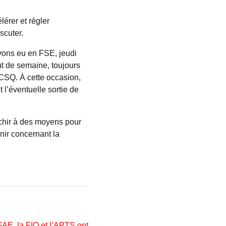
érer et régler
scuter.
vons eu en FSE, jeudi
ut de semaine, toujours
a CSQ. À cette occasion,
 l’éventuelle sortie de
échir à des moyens pour
enir concernant la
FAE, la FIQ et l’APTS ont