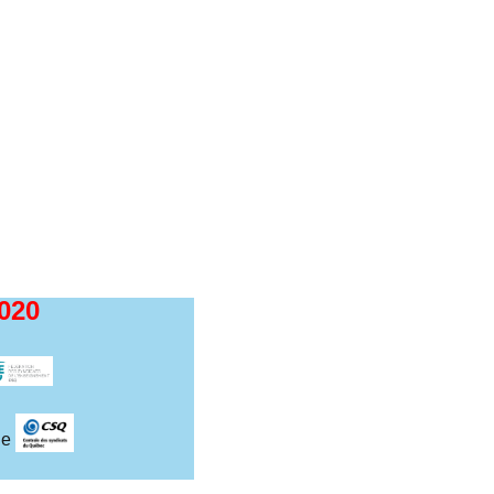
020
le