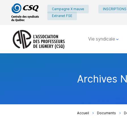
Passer
Passer
Campagne X mauve
INSCRIPTIONS
au
au
Extranet FSE
menu
contenu
principal
Vie syndicale
Archives 
Accueil
Documents
D