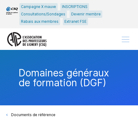
Passer
Passer
Campagne X mauve
INSCRIPTIONS
au
au
Consultations/Sondages
Devenir membre
menu
contenu
Rabais aux membres
Extranet FSE
principal
Menu
Domaines généraux
de formation (DGF)
Documents de référence