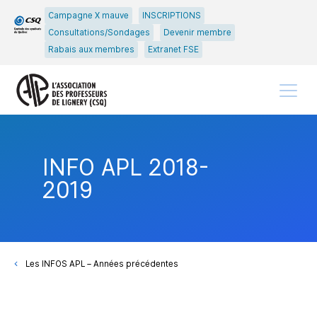
Passer
Passer
Campagne X mauve
INSCRIPTIONS
au
au
Consultations/Sondages
Devenir membre
menu
contenu
Rabais aux membres
Extranet FSE
principal
Menu
INFO APL 2018-
2019
Les INFOS APL – Années précédentes