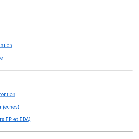
tation
ve
vention
r jeunes)
urs FP et EDA)