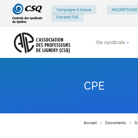
Passer
Passer
Campagne X mauve
INSCRIPTIONS
au
au
Extranet FSE
menu
contenu
principal
Vie syndicale
CPE
Accueil
Documents
D