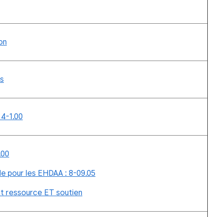
on
ts
 4-1.00
.00
le pour les EHDAA : 8-09.05
t ressource ET soutien