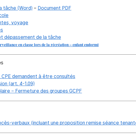
la tâche (Word)
–
Document PDF
cole
antes, voyage
es
t dépassement de la tâche
rveillance en classe lors de la récréation – enfant endormi
es
 CPE demandent à être consultés
ion (art. 4-1.09)
olaire – Fermeture des groupes GCPF
cès-verbaux (incluant une proposition remise séance tenante