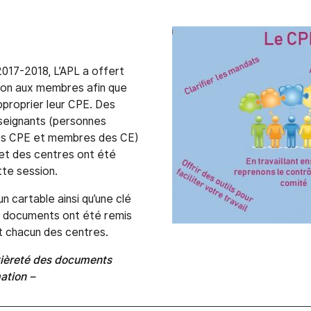
2017-2018, L’APL a offert
ion aux membres afin que
pproprier leur CPE. Des
seignants (personnes
s CPE et membres des CE)
et des centres ont été
tte session.
un cartable ainsi qu’une clé
 documents ont été remis
t chacun des centres.
ntièreté des documents
mation –